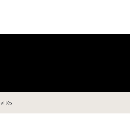
ection Fondamentale
Enseignement
Agenda
École 
alités