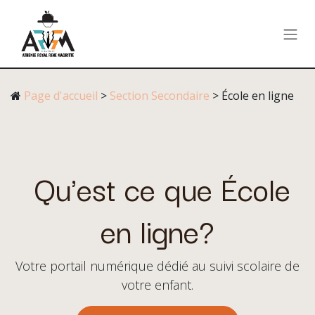
Se rendre au contenu
Page d'accueil
>
Section Secondaire
> École en ligne
Qu'est ce que
École
en ligne
?
Votre portail numérique dédié au suivi scolaire de
votre enfant.