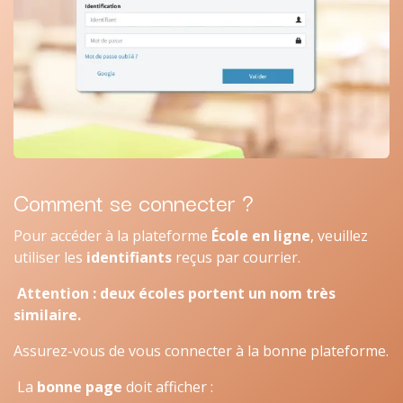
Comment se connecter ?
Pour accéder à la plateforme
École en ligne
, veuillez
utiliser les
identifiants
reçus par courrier.
Attention : deux écoles portent un nom très
similaire.
Assurez-vous de vous connecter à la bonne plateforme.
La
bonne page
doit afficher :