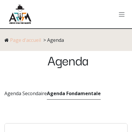
Se rendre au contenu
Page d'accueil
> Agenda
Agenda
Agenda Secondaire
Agenda Fondamentale