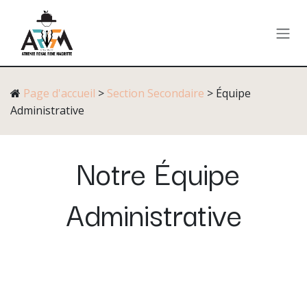
Se rendre au contenu
Page d'accueil
>
Section Secondaire
> Équipe
Administrative
Notre
Équipe
Administrative